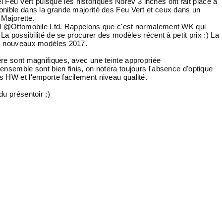
Feu Vert puisque les historiques Norev 3 inches ont fait place à
onible dans la grande majorité des Feu Vert et ceux dans un
 Majorette.
e d @Ottomobile Ltd. Rappelons que c'est normalement WK qui
La possibilité de se procurer des modèles récent à petit prix :) La
es nouveaux modèles 2017.
re sont magnifiques, avec une teinte appropriée
nsemble sont bien finis, on notera toujours l'absence d'optique
 HW et l'emporte facilement niveau qualité.
u présentoir ;)