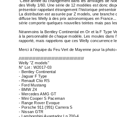
Cette année du changement dans les arrivages de Noël 
des Welly 1/60. Une série de 12 modèles est donc disp
présentoir rappelant étrangement l'historique présentoir
La distribution est assurée par Z models, une branch
diffuse les Welly à des prix astronomiques en France... 
série comporte quelques nouvelles teintes mais pas l
Néanmoins la Bentley Continental en Or et la F Type Ve
à la personnalité de chaque modèle. Les moules dans l'e
rapporté, mais rappelons que ces Welly concurrence les
Merci à l'équipe du Feu Vert de Mayenne pour la photo d
//////////////////////////////////////////////////////////
Welly "Z models"
N° Lot : W2017-03
- Bentley Continental
- Jaguar F Type
- Renault Clio RS
- Ford Mustang
- BMW Z4
- Mercedes AMG GT
- Mini Cooper S Paceman
- Range Rover Evoque
- Porsche 911 (991) Carrera S
- Nissan GTR
- Lamborghini Avantador Lp 700-4