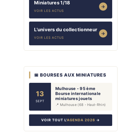
Miniatures 1/18
→
VOIR LES ACTUS
L’univers du collectionneur
→
VOIR LES ACTUS
📅 BOURSES AUX MINIATURES
Mulhouse - 95 ème
13
Bourse internationale
miniatures jouets
SEPT
📍 Mulhouse (68 - Haut-Rhin)
VOIR TOUT L'
AGENDA 2026
→