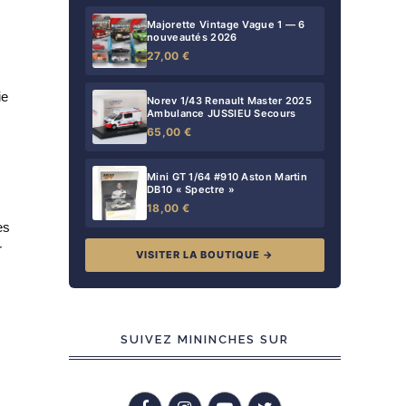
Majorette Vintage Vague 1 — 6
nouveautés 2026
27,00 €
ie
Norev 1/43 Renault Master 2025
Ambulance JUSSIEU Secours
65,00 €
Mini GT 1/64 #910 Aston Martin
DB10 « Spectre »
18,00 €
es
r
VISITER LA BOUTIQUE →
SUIVEZ MININCHES SUR