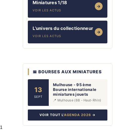
Miniatures 1/18
→
VOIR LES ACTUS
L’univers du collectionneur
→
VOIR LES ACTUS
📅 BOURSES AUX MINIATURES
Mulhouse - 95 ème
13
Bourse internationale
miniatures jouets
SEPT
📍 Mulhouse (68 - Haut-Rhin)
VOIR TOUT L'
AGENDA 2026
→
 1