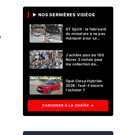
▶ NOS DERNIÈRES VIDÉOS
GT Spirit : le fabricant
de miniature à ne pas
n
manquer pour sa
collection 1/18 ?
J'achète plus de 100
Norev 3 inches pour
ma collection de
voitures miniatures !
Opel Corsa Hybride
2026 : faut-il encore
l'acheter ?
S'ABONNER À LA CHAÎNE →