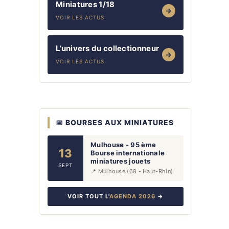
Miniatures 1/18
→
VOIR LES ACTUS
L’univers du collectionneur
→
VOIR LES ACTUS
📅 BOURSES AUX MINIATURES
Mulhouse - 95 ème
13
Bourse internationale
miniatures jouets
SEPT
📍 Mulhouse (68 - Haut-Rhin)
VOIR TOUT L'
AGENDA 2026
→