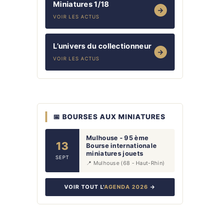
Miniatures 1/18
→
VOIR LES ACTUS
L’univers du collectionneur
→
VOIR LES ACTUS
📅 BOURSES AUX MINIATURES
Mulhouse - 95 ème
13
Bourse internationale
miniatures jouets
SEPT
📍 Mulhouse (68 - Haut-Rhin)
VOIR TOUT L'
AGENDA 2026
→