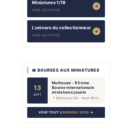
Miniatures 1/18
→
VOIR LES ACTUS
L’univers du collectionneur
→
VOIR LES ACTUS
📅 BOURSES AUX MINIATURES
Mulhouse - 95 ème
13
Bourse internationale
miniatures jouets
SEPT
📍 Mulhouse (68 - Haut-Rhin)
VOIR TOUT L'
AGENDA 2026
→