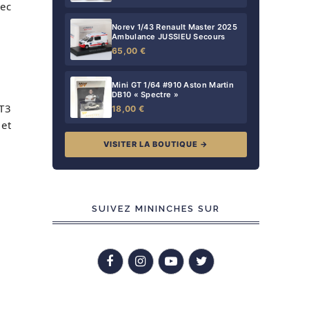
vec
Norev 1/43 Renault Master 2025
Ambulance JUSSIEU Secours
65,00 €
Mini GT 1/64 #910 Aston Martin
DB10 « Spectre »
GT3
18,00 €
 et
VISITER LA BOUTIQUE →
SUIVEZ MININCHES SUR