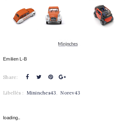
Emilien L-B
Share:
Libellés :
Mininches43
,
Norev43
loading..