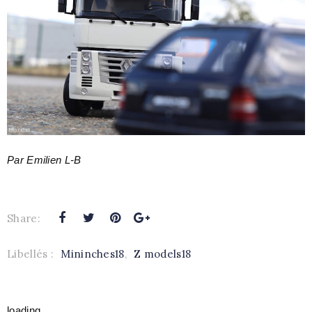
Par Emilien L-B
Share:
Libellés :
Mininches18
,
Z models18
loading..