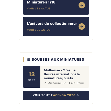
Miniatures 1/18
→
VOIR LES ACTUS
L’univers du collectionneur
→
VOIR LES ACTUS
📅 BOURSES AUX MINIATURES
Mulhouse - 95 ème
13
Bourse internationale
miniatures jouets
SEPT
📍 Mulhouse (68 - Haut-Rhin)
VOIR TOUT L'
AGENDA 2026
→