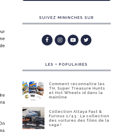
SUIVEZ MININCHES SUR
eur
une
 de
LES + POPULAIRES
Comment reconnaître les
TH, Super Treasure Hunts
et Hot Wheels id dans la
dre
mainline
era
Collection Altaya Fast &
Furious 1/43 : La collection
des voitures des films de la
 On
saga !
ans