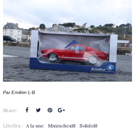
Par Emilien L-B
Share:
Libellés :
A la une
,
Mininches18
,
Solido18