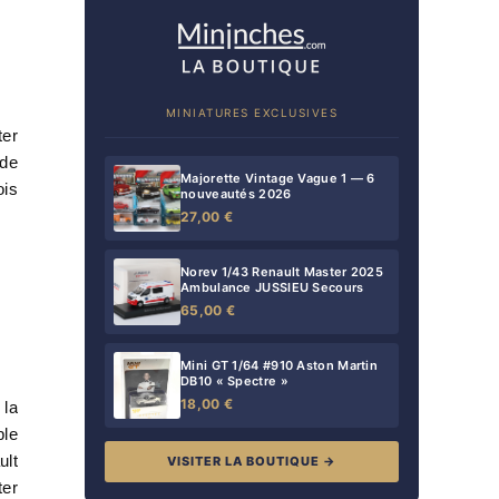
MINIATURES EXCLUSIVES
ter
 de
Majorette Vintage Vague 1 — 6
ois
nouveautés 2026
27,00 €
Norev 1/43 Renault Master 2025
Ambulance JUSSIEU Secours
65,00 €
Mini GT 1/64 #910 Aston Martin
DB10 « Spectre »
18,00 €
 la
ple
ult
VISITER LA BOUTIQUE →
ter