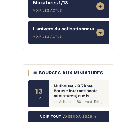
Miniatures 1/18
→
VOIR LES ACTUS
L’univers du collectionneur
→
VOIR LES ACTUS
📅 BOURSES AUX MINIATURES
Mulhouse - 95 ème
13
Bourse internationale
miniatures jouets
SEPT
📍 Mulhouse (68 - Haut-Rhin)
VOIR TOUT L'
AGENDA 2026
→