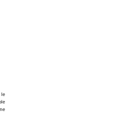
 le
ble
une