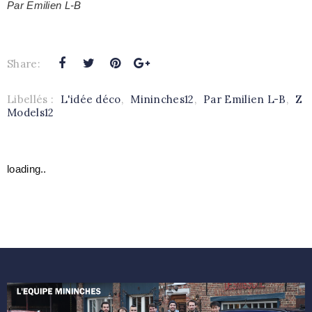
Par Emilien L-B
Share:
Libellés :
L'idée déco
,
Mininches12
,
Par Emilien L-B
,
Z
Models12
loading..