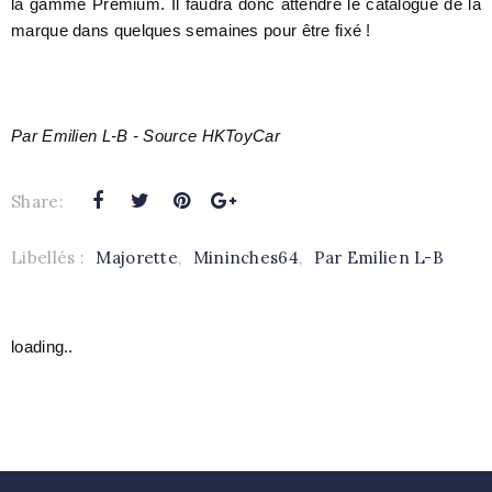
la gamme Premium. Il faudra donc attendre le catalogue de la
marque dans quelques semaines pour être fixé !
Par Emilien L-B - Source HKToyCar
Share:
Libellés :
Majorette
,
Mininches64
,
Par Emilien L-B
loading..