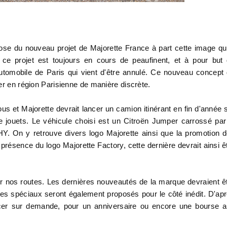
e du nouveau projet de Majorette France à part cette image qu
t ce projet est toujours en cours de peaufinent, et à pour but
automobile de Paris qui vient d'être annulé. Ce nouveau concept
er en région Parisienne de manière discrète.
s et Majorette devrait lancer un camion itinérant en fin d'année 
 jouets. Le véhicule choisi est un Citroën Jumper carrossé par
HY. On y retrouve divers logo Majorette ainsi que la promotion 
résence du logo Majorette Factory, cette dernière devrait ainsi ê
 sur nos routes. Les dernières nouveautés de la marque devraient ê
èles spéciaux seront également proposés pour le côté inédit. D'ap
lacer sur demande, pour un anniversaire ou encore une bourse 