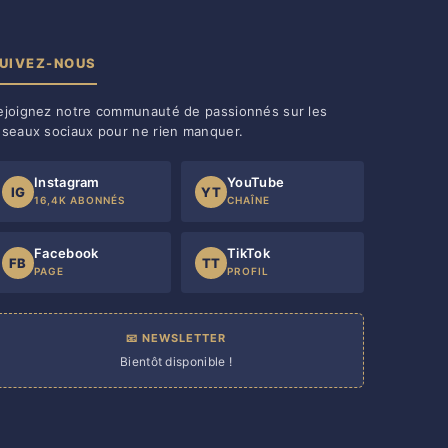
UIVEZ-NOUS
ejoignez notre communauté de passionnés sur les
éseaux sociaux pour ne rien manquer.
Instagram
YouTube
IG
YT
16,4K ABONNÉS
CHAÎNE
Facebook
TikTok
FB
TT
PAGE
PROFIL
📧 NEWSLETTER
Bientôt disponible !