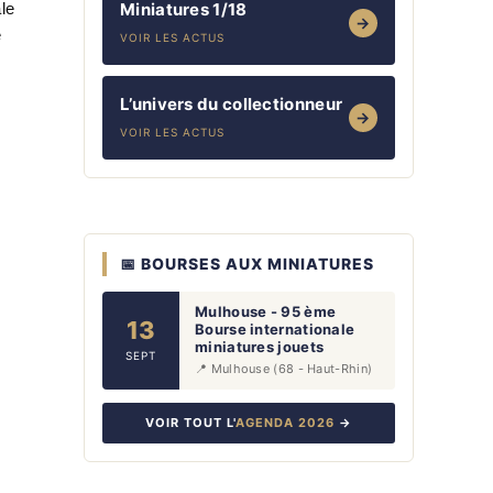
ale
Miniatures 1/18
→
e
VOIR LES ACTUS
L’univers du collectionneur
→
VOIR LES ACTUS
📅 BOURSES AUX MINIATURES
Mulhouse - 95 ème
13
Bourse internationale
miniatures jouets
SEPT
📍 Mulhouse (68 - Haut-Rhin)
VOIR TOUT L'
AGENDA 2026
→