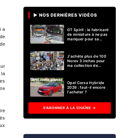
▶ NOS DERNIÈRES VIDÉOS
i a
GT Spirit : le fabricant
de miniature à ne pas
 de
manquer pour sa
collection 1/18 ?
 de
J'achète plus de 100
Norev 3 inches pour
ma collection de
sur
voitures miniatures !
 la
des
Opel Corsa Hybride
2026 : faut-il encore
tre
l'acheter ?
S'ABONNER À LA CHAÎNE →
tre
rès
aux