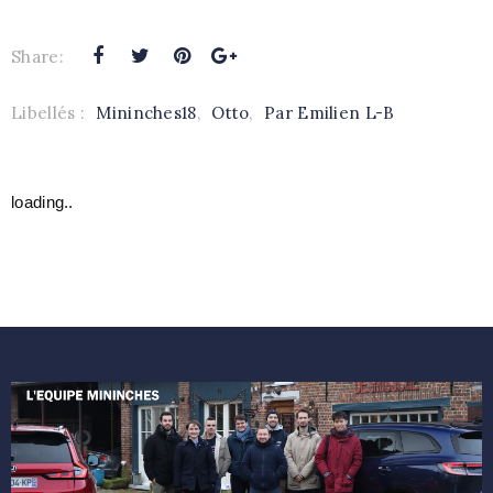
Share:
Libellés :
Mininches18
,
Otto
,
Par Emilien L-B
loading..