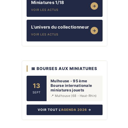
Miniatures 1/18
→
VOIR LES ACTUS
L’univers du collectionneur
→
VOIR LES ACTUS
📅 BOURSES AUX MINIATURES
Mulhouse - 95 ème
13
Bourse internationale
miniatures jouets
SEPT
📍 Mulhouse (68 - Haut-Rhin)
VOIR TOUT L'
AGENDA 2026
→