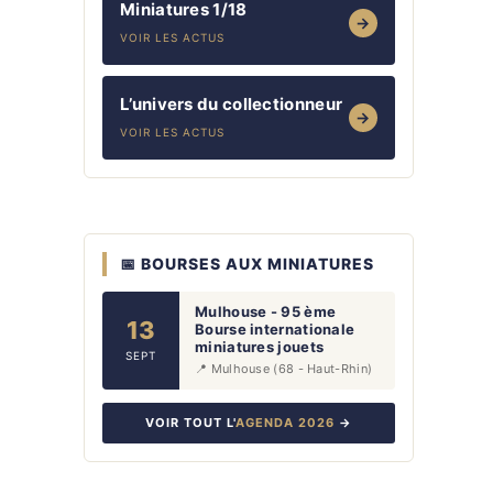
Miniatures 1/18
→
VOIR LES ACTUS
L’univers du collectionneur
→
VOIR LES ACTUS
📅 BOURSES AUX MINIATURES
Mulhouse - 95 ème
13
Bourse internationale
miniatures jouets
SEPT
📍 Mulhouse (68 - Haut-Rhin)
VOIR TOUT L'
AGENDA 2026
→