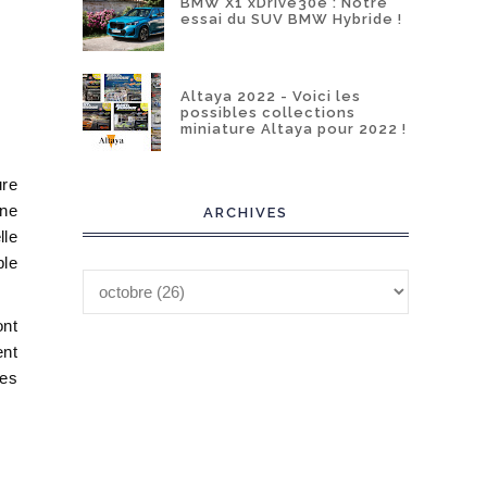
BMW X1 xDrive30e : Notre
essai du SUV BMW Hybride !
Altaya 2022 - Voici les
possibles collections
miniature Altaya pour 2022 !
ure
 ne
ARCHIVES
lle
ble
ont
ent
pes