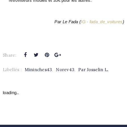
rétroviseurs moulés et 35€ pour les autres.
Par Le Fada
(
IG - fada_de_voitures
)
Share:
Libellés :
Mininches43
,
Norev43
,
Par Josselin L.
loading..