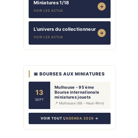
Miniatures 1/18
→
VOIR LES ACTUS
L’univers du collectionneur
→
VOIR LES ACTUS
📅 BOURSES AUX MINIATURES
Mulhouse - 95 ème
13
Bourse internationale
miniatures jouets
SEPT
📍 Mulhouse (68 - Haut-Rhin)
VOIR TOUT L'
AGENDA 2026
→