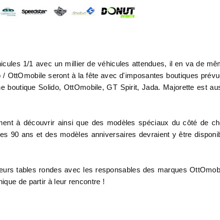
cules 1/1 avec un millier de véhicules attendues, il en va de m
o / OttOmobile seront à la fête avec d'imposantes boutiques prév
une boutique Solido, OttOmobile, GT Spirit, Jada. Majorette est au
ment à découvrir ainsi que des modèles spéciaux du côté de c
it ses 90 ans et des modèles anniversaires devraient y être disponi
sieurs tables rondes avec les responsables des marques OttOmob
que de partir à leur rencontre !