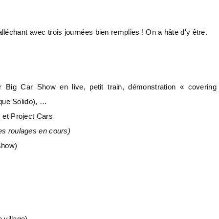
léchant avec trois journées bien remplies ! On a hâte d'y être.
r Big Car Show en live, petit train, démonstration « covering
que Solido), …
et Project Cars
es roulages en cours)
show)
 village)