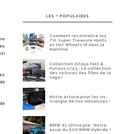
LES + POPULAIRES
Comment reconnaître les
ême
TH, Super Treasure Hunts
et Hot Wheels id dans la
ues
mainline
ssi
Collection Altaya Fast &
Furious 1/43 : La collection
des voitures des films de la
hez
saga !
ble
Notre astuce pour les vis
triangle de nos miniatures !
ile
BMW X1 xDrive30e : Notre
essai du SUV BMW Hybride !