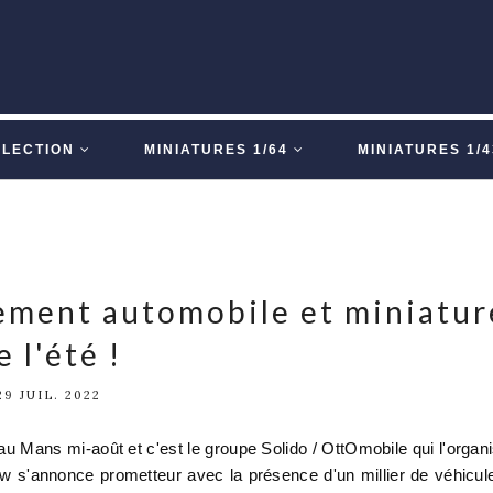
LLECTION
MINIATURES 1/64
MINIATURES 1/4
nement automobile et miniatur
e l'été !
29 JUIL. 2022
au Mans mi-août et c'est le groupe Solido / OttOmobile qui l'organ
w s'annonce prometteur avec la présence d'un millier de véhicul