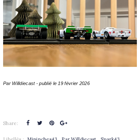
Par Willdiecast - publ
ié le 19 févr
ier 2026
Share:
Libellés :
Mininches43
,
Par Willdiecast
,
Spark43