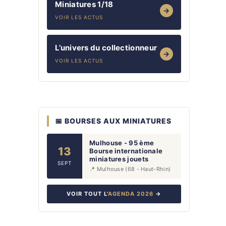
Miniatures 1/18
→
VOIR LES ACTUS
L’univers du collectionneur
→
VOIR LES ACTUS
📅 BOURSES AUX MINIATURES
Mulhouse - 95 ème
13
Bourse internationale
miniatures jouets
SEPT
📍 Mulhouse (68 - Haut-Rhin)
VOIR TOUT L'
AGENDA 2026
→