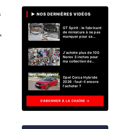
▶ NOS DERNIÈRES VIDÉOS
s
GT Spirit : le fabricant
de miniature à ne pas
x
manquer pour sa
collection 1/18 ?
J'achète plus de 100
Norev 3 inches pour
ma collection de
voitures miniatures !
Opel Corsa Hybride
2026 : faut-il encore
l'acheter ?
S'ABONNER À LA CHAÎNE →