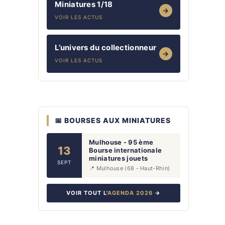
Miniatures 1/18
→
VOIR LES ACTUS
L’univers du collectionneur
→
VOIR LES ACTUS
📅 BOURSES AUX MINIATURES
Mulhouse - 95 ème
13
Bourse internationale
miniatures jouets
SEPT
📍 Mulhouse (68 - Haut-Rhin)
VOIR TOUT L'
AGENDA 2026
→