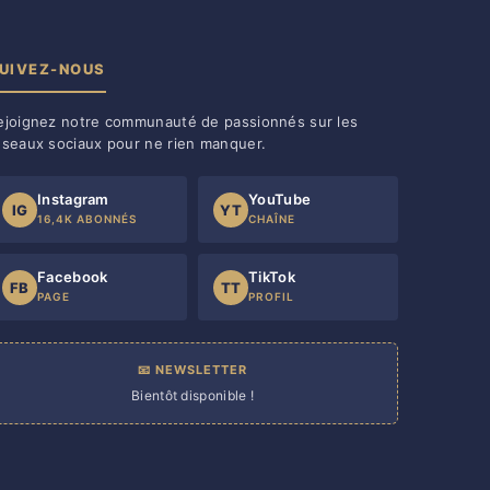
UIVEZ-NOUS
ejoignez notre communauté de passionnés sur les
éseaux sociaux pour ne rien manquer.
Instagram
YouTube
IG
YT
16,4K ABONNÉS
CHAÎNE
Facebook
TikTok
FB
TT
PAGE
PROFIL
📧 NEWSLETTER
Bientôt disponible !