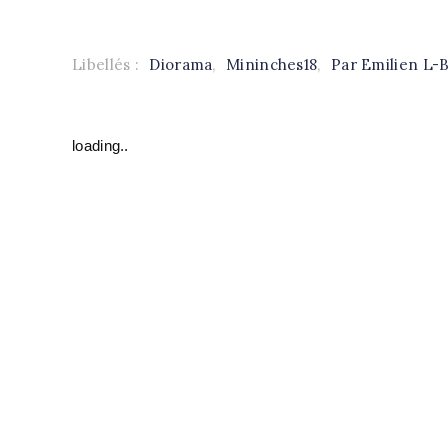
Libellés :
Diorama
,
Mininches18
,
Par Emilien L-
loading..