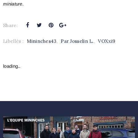
miniature.
Share:
Libellés :
Mininches43
,
Par Josselin L.
,
VOXxi9
loading..