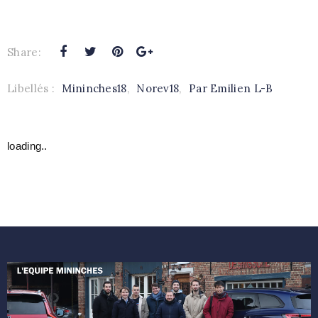
Share:
Libellés :
Mininches18
,
Norev18
,
Par Emilien L-B
loading..