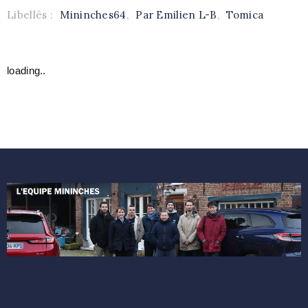
Libellés :
Mininches64
,
Par Emilien L-B
,
Tomica
loading..