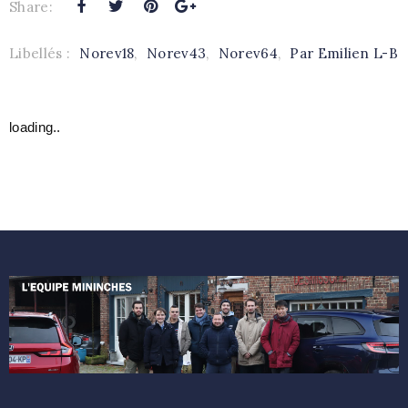
Share:
Libellés :
Norev18
,
Norev43
,
Norev64
,
Par Emilien L-B
loading..