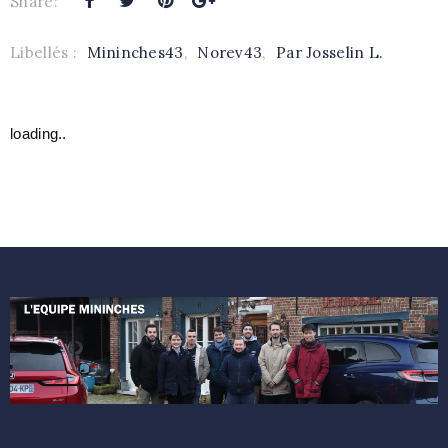
Share:
Libellés :
Mininches43
,
Norev43
,
Par Josselin L.
loading..