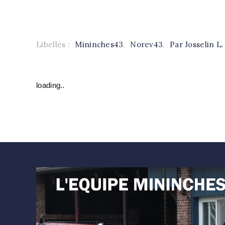
Libellés :
Mininches43
,
Norev43
,
Par Josselin L.
loading..