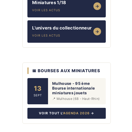
Miniatures 1/18
→
VOIR LES ACTUS
L’univers du collectionneur
→
VOIR LES ACTUS
📅 BOURSES AUX MINIATURES
Mulhouse - 95 ème
13
Bourse internationale
miniatures jouets
SEPT
📍 Mulhouse (68 - Haut-Rhin)
VOIR TOUT L'
AGENDA 2026
→