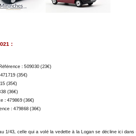
21 :
éférence : 509030 (23€)
 471719 (35€)
415 (35€)
838 (36€)
e : 479869 (36€)
rence : 479868 (36€)
au 1/43, celle qui a volé la vedette à la Logan se décline ici dans