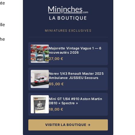
nte
lle
MINIATURES EXCLUSIVES
che
Majorette Vintage Vague 1 — 6
nouveautés 2026
27,00 €
Norev 1/43 Renault Master 2025
Ambulance JUSSIEU Secours
65,00 €
Mini GT 1/64 #910 Aston Martin
DB10 « Spectre »
18,00 €
VISITER LA BOUTIQUE →