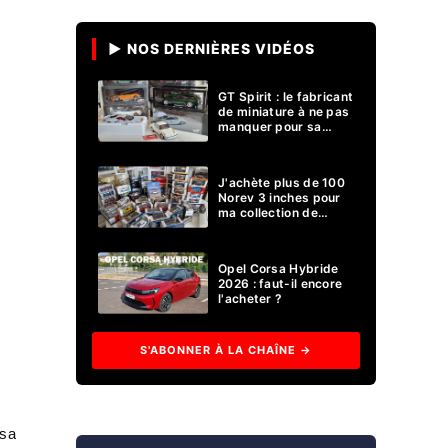
▶ NOS DERNIÈRES VIDÉOS
GT Spirit : le fabricant
de miniature à ne pas
manquer pour sa
collection 1/18 ?
J'achète plus de 100
Norev 3 inches pour
ma collection de
voitures miniatures !
Opel Corsa Hybride
2026 : faut-il encore
l'acheter ?
S'ABONNER À LA CHAÎNE →
 sa