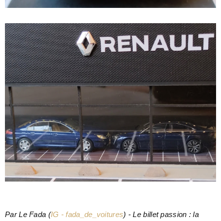
Par Le Fada
(
IG - fada_de_voitures
) -
Le billet passion : la