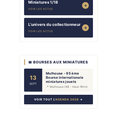
Miniatures 1/18
→
VOIR LES ACTUS
L’univers du collectionneur
→
VOIR LES ACTUS
📅 BOURSES AUX MINIATURES
Mulhouse - 95 ème
13
Bourse internationale
miniatures jouets
SEPT
📍 Mulhouse (68 - Haut-Rhin)
VOIR TOUT L'
AGENDA 2026
→