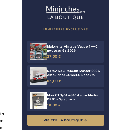
MINIATURES EXCLUSIVES
Majorette Vintage Vague 1 — 6
nouveautés 2026
27,00 €
Norev 1/43 Renault Master 2025
Ambulance JUSSIEU Secours
65,00 €
Mini GT 1/64 #910 Aston Martin
DB10 « Spectre »
18,00 €
ier
ans
VISITER LA BOUTIQUE →
ont