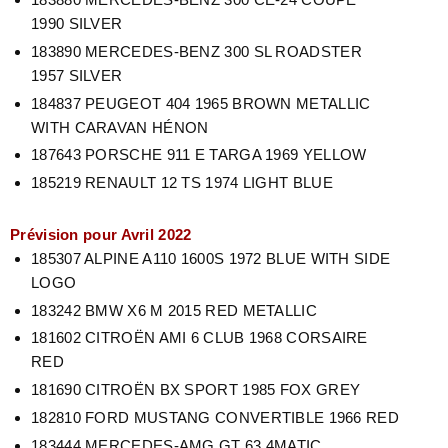
1990
SILVER
183890 MERCEDES-BENZ 300 SL ROADSTER
1957
SILVER
184837 PEUGEOT 404 1965
BROWN METALLIC
WITH CARAVAN HÉNON
187643 PORSCHE 911 E TARGA 1969
YELLOW
185219 RENAULT 12 TS 1974
LIGHT BLUE
Prévision pour Avril 2022
185307 ALPINE A110 1600S 1972
BLUE WITH SIDE
LOGO
183242 BMW X6 M 2015
RED METALLIC
181602 CITROËN AMI 6 CLUB 1968
CORSAIRE
RED
181690 CITROËN BX SPORT 1985
FOX GREY
182810 FORD MUSTANG CONVERTIBLE 1966
RED
183444 MERCEDES-AMG GT 63 4MATIC