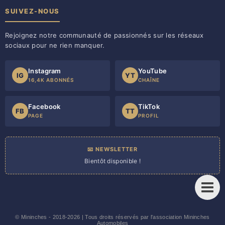
SUIVEZ-NOUS
Rejoignez notre communauté de passionnés sur les réseaux
sociaux pour ne rien manquer.
Instagram
YouTube
IG
YT
16,4K ABONNÉS
CHAÎNE
Facebook
TikTok
FB
TT
PAGE
PROFIL
📧 NEWSLETTER
Bientôt disponible !
©
Mininches
- 2018-2026 | Tous droits réservés par l'association Mininches
Automobiles