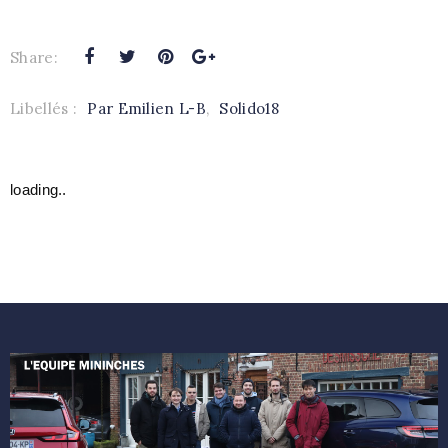
Share:
Libellés :
Par Emilien L-B
,
Solido18
loading..