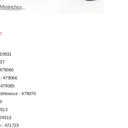
:
159931
037
 479060
 : 479066
: 479065
Référence : 479070
9
74513
474513
e : 471723