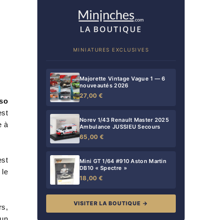
MINIATURES EXCLUSIVES
Majorette Vintage Vague 1 — 6
nouveautés 2026
27,00 €
sso
st
Norev 1/43 Renault Master 2025
e à
Ambulance JUSSIEU Secours
65,00 €
est
Mini GT 1/64 #910 Aston Martin
DB10 « Spectre »
 le
18,00 €
VISITER LA BOUTIQUE →
rs,
 un