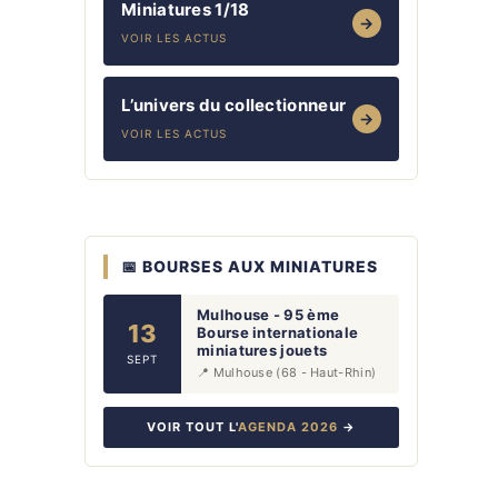
Miniatures 1/18
→
VOIR LES ACTUS
L’univers du collectionneur
→
VOIR LES ACTUS
📅 BOURSES AUX MINIATURES
Mulhouse - 95 ème
13
Bourse internationale
miniatures jouets
SEPT
📍 Mulhouse (68 - Haut-Rhin)
VOIR TOUT L'
AGENDA 2026
→