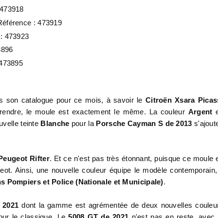
 473918
Référence : 473919
 : 473923
3896
 473895
s son catalogue pour ce mois, à savoir le
Citroën Xsara Pica
prendre, le moule est exactement le même. La couleur
Argent
e
velle teinte
Blanche
pour la
Porsche Cayman S de 2013
s'ajout
Peugeot Rifter
. Et ce n'est pas très étonnant, puisque ce moule 
ot. Ainsi, une nouvelle couleur équipe le modèle contemporain,
ns
Pompiers et Police (Nationale et Municipale)
.
 2021
dont la gamme est agrémentée de deux nouvelles couleu
ur le classique. Le
5008 GT de 2021
n'est pas en reste, avec