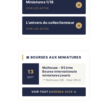
Miniatures 1/18
→
VOIR LES ACTUS
L’univers du collectionneur
→
VOIR LES ACTUS
📅 BOURSES AUX MINIATURES
Mulhouse - 95 ème
13
Bourse internationale
miniatures jouets
SEPT
📍 Mulhouse (68 - Haut-Rhin)
VOIR TOUT L'
AGENDA 2026
→