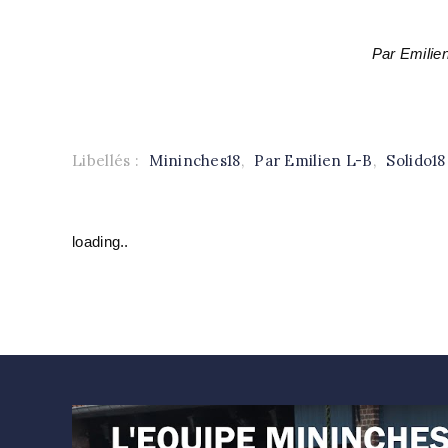
Par Emilien
Libellés :
Mininches18
,
Par Emilien L-B
,
Solido18
loading..