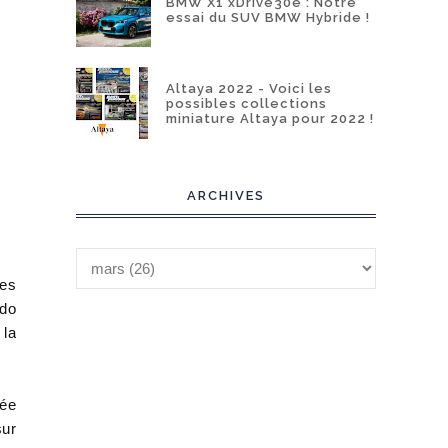
BMW X1 xDrive30e : Notre
essai du SUV BMW Hybride !
Altaya 2022 - Voici les
possibles collections
miniature Altaya pour 2022 !
ARCHIVES
les
ido
 la
uée
sur