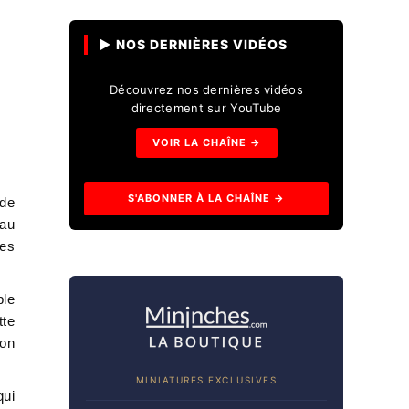
▶ NOS DERNIÈRES VIDÉOS
Découvrez nos dernières vidéos
directement sur YouTube
VOIR LA CHAÎNE →
S'ABONNER À LA CHAÎNE →
ide
 au
des
ble
tte
son
MINIATURES EXCLUSIVES
qui