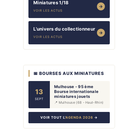
Miniatures 1/18
→
VOIR LES ACTUS
L’univers du collectionneur
→
VOIR LES ACTUS
📅 BOURSES AUX MINIATURES
Mulhouse - 95 ème
13
Bourse internationale
miniatures jouets
SEPT
📍 Mulhouse (68 - Haut-Rhin)
VOIR TOUT L'
AGENDA 2026
→