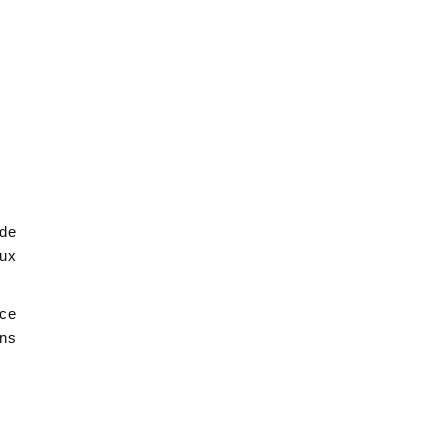
 de
eux
 ce
ans