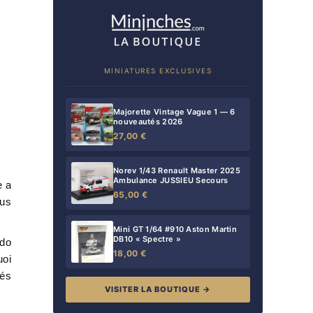
MINIATURES EXCLUSIVES
Majorette Vintage Vague 1 — 6
nouveautés 2026
27,00 €
Norev 1/43 Renault Master 2025
Ambulance JUSSIEU Secours
e a
65,00 €
lus
Mini GT 1/64 #910 Aston Martin
DB10 « Spectre »
ido
18,00 €
uoi
nés
VISITER LA BOUTIQUE →