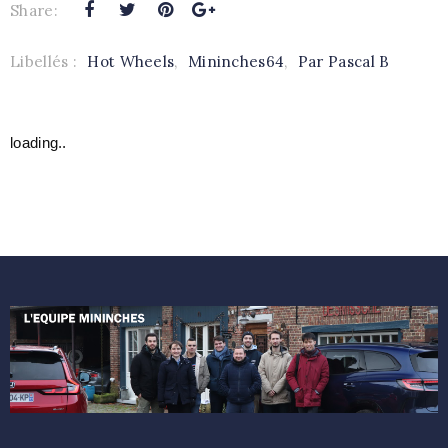
Share:
Libellés :
Hot Wheels
,
Mininches64
,
Par Pascal B
loading..