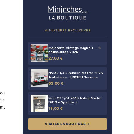
MINIATURES EXCLUSIVES
Majorette Vintage Vague 1 — 6
nouveautés 2026
27,00 €
Norev 1/43 Renault Master 2025
Ambulance JUSSIEU Secours
65,00 €
 va
Mini GT 1/64 #910 Aston Martin
e 4
DB10 « Spectre »
ant
18,00 €
VISITER LA BOUTIQUE →