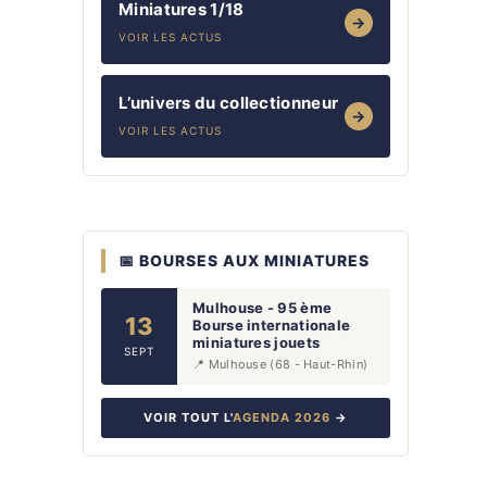
Miniatures 1/18
→
VOIR LES ACTUS
L’univers du collectionneur
→
VOIR LES ACTUS
📅 BOURSES AUX MINIATURES
Mulhouse - 95 ème
13
Bourse internationale
miniatures jouets
SEPT
📍 Mulhouse (68 - Haut-Rhin)
VOIR TOUT L'
AGENDA 2026
→