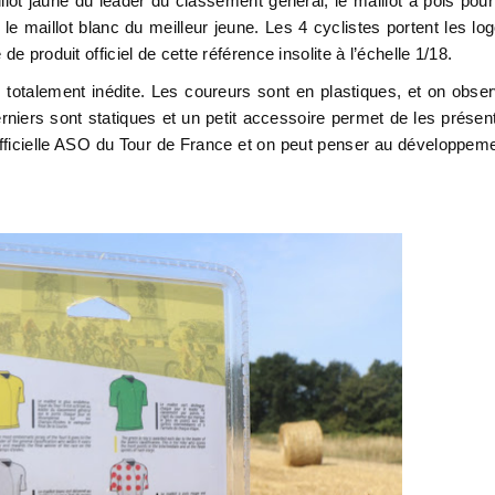
llot jaune du leader du classement général, le maillot à pois pour
t le maillot blanc du meilleur jeune. Les 4 cyclistes portent les lo
e produit officiel de cette référence insolite à l’échelle 1/18.
 totalement inédite. Les coureurs sont en plastiques, et on obse
rniers sont statiques et un petit accessoire permet de les présen
officielle ASO du Tour de France et on peut penser au développem