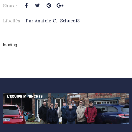
Share:
Libellés :
Par Anatole C
,
Schuco18
loading..