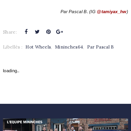
Par Pascal B. (IG
@tamiyax_hw
)
Share:
Libellés :
Hot Wheels
,
Mininches64
,
Par Pascal B
loading..