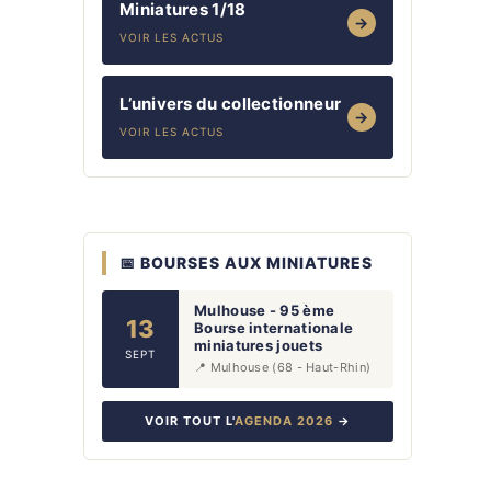
Miniatures 1/18
→
VOIR LES ACTUS
L’univers du collectionneur
→
VOIR LES ACTUS
📅 BOURSES AUX MINIATURES
Mulhouse - 95 ème
13
Bourse internationale
miniatures jouets
SEPT
📍 Mulhouse (68 - Haut-Rhin)
VOIR TOUT L'
AGENDA 2026
→