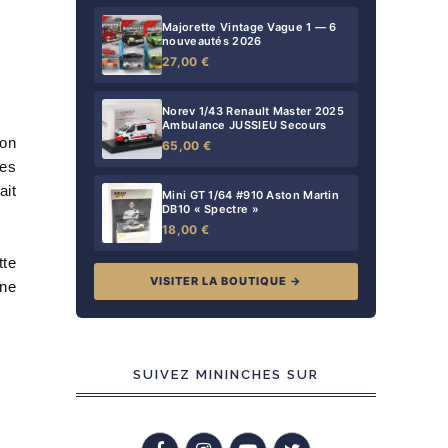
Majorette Vintage Vague 1 — 6
nouveautés 2026
27,00 €
Norev 1/43 Renault Master 2025
Ambulance JUSSIEU Secours
 on
65,00 €
tes
ait
Mini GT 1/64 #910 Aston Martin
DB10 « Spectre »
18,00 €
tte
VISITER LA BOUTIQUE →
ine
SUIVEZ MININCHES SUR