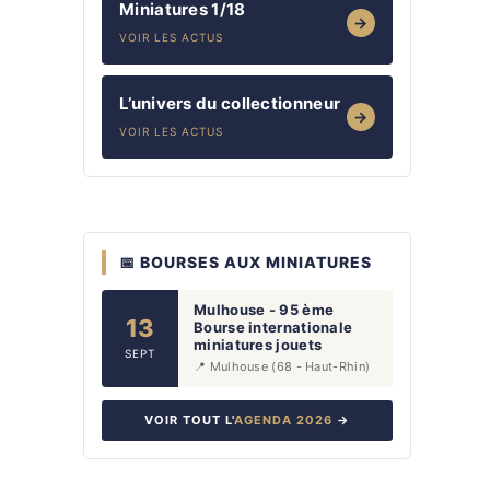
Miniatures 1/18
→
VOIR LES ACTUS
L’univers du collectionneur
→
VOIR LES ACTUS
📅 BOURSES AUX MINIATURES
Mulhouse - 95 ème
13
Bourse internationale
miniatures jouets
SEPT
📍 Mulhouse (68 - Haut-Rhin)
VOIR TOUT L'
AGENDA 2026
→