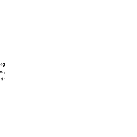
erg
es,
rir