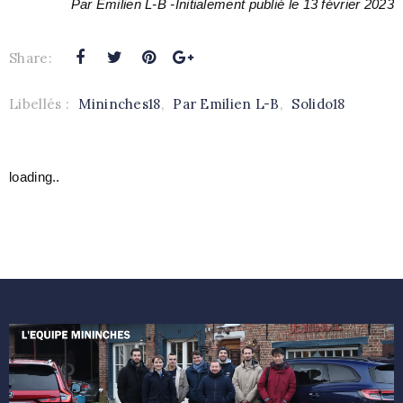
Par Emilien L-B -Initialement publié le 13 février 2023
Share:
Libellés :
Mininches18
,
Par Emilien L-B
,
Solido18
loading..