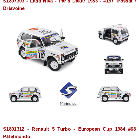
S1807303 - Lada Niva - Paris Dakar 1983 - #157 Trossat /
Briavoine
S1801312 - Renault 5 Turbo - European Cup 1984 #68
P.Belmondo