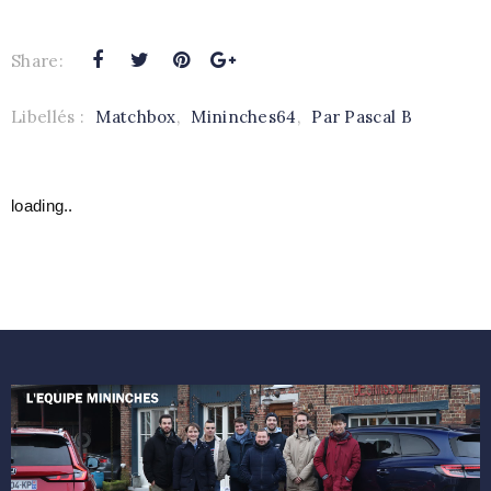
Share:
Libellés :
Matchbox
,
Mininches64
,
Par Pascal B
loading..