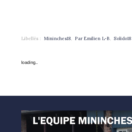
Libellés :
Mininches18
,
Par Emilien L-B
,
Solido18
loading..