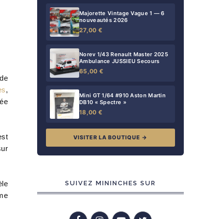
Majorette Vintage Vague 1 — 6
nouveautés 2026
27,00 €
Norev 1/43 Renault Master 2025
Ambulance JUSSIEU Secours
65,00 €
 de
es
,
Mini GT 1/64 #910 Aston Martin
vée
DB10 « Spectre »
18,00 €
est
VISITER LA BOUTIQUE →
sur
èle
SUIVEZ MININCHES SUR
mme