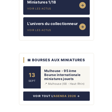
Miniatures 1/18
→
VOIR LES ACTUS
L’univers du collectionneur
→
VOIR LES ACTUS
📅 BOURSES AUX MINIATURES
Mulhouse - 95 ème
13
Bourse internationale
miniatures jouets
SEPT
📍 Mulhouse (68 - Haut-Rhin)
VOIR TOUT L'
AGENDA 2026
→