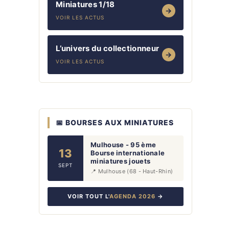
Miniatures 1/18
→
VOIR LES ACTUS
L’univers du collectionneur
→
VOIR LES ACTUS
📅 BOURSES AUX MINIATURES
Mulhouse - 95 ème
13
Bourse internationale
miniatures jouets
SEPT
📍 Mulhouse (68 - Haut-Rhin)
VOIR TOUT L'
AGENDA 2026
→