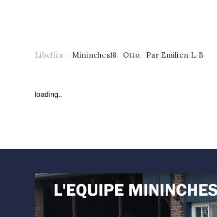
Libellés :
Mininches18
,
Otto
,
Par Emilien L-B
loading..