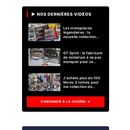
▶ NOS DERNIÈRES VIDÉOS
Les monoplaces ​
légendaires : la
nouvelle collection
miniature Formule 1
d'Altaya !
GT Spirit : le fabricant
de miniature à ne pas
manquer pour sa
collection 1/18 ?
J'achète plus de 100
Norev 3 inches pour
ma collection de
voitures miniatures !
S'ABONNER À LA CHAÎNE →