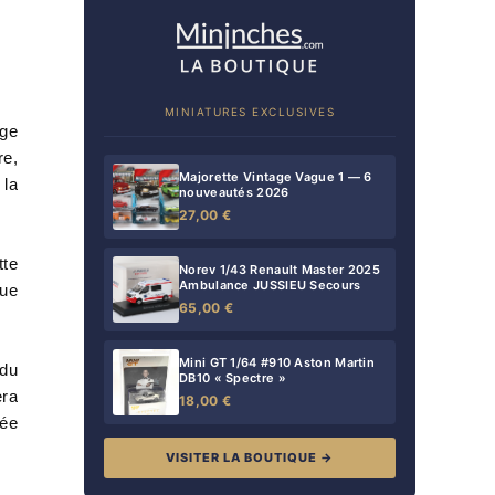
MINIATURES EXCLUSIVES
nge
re,
Majorette Vintage Vague 1 — 6
 la
nouveautés 2026
27,00 €
tte
Norev 1/43 Renault Master 2025
Ambulance JUSSIEU Secours
que
65,00 €
Mini GT 1/64 #910 Aston Martin
 du
DB10 « Spectre »
era
18,00 €
sée
VISITER LA BOUTIQUE →