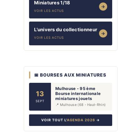
Miniatures 1/18
→
VOIR LES ACTUS
L’univers du collectionneur
→
VOIR LES ACTUS
📅 BOURSES AUX MINIATURES
Mulhouse - 95 ème
13
Bourse internationale
miniatures jouets
SEPT
📍 Mulhouse (68 - Haut-Rhin)
VOIR TOUT L'
AGENDA 2026
→