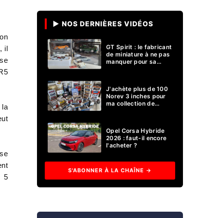
▶ NOS DERNIÈRES VIDÉOS
son
GT Spirit : le fabricant
 il
de miniature à ne pas
ose
manquer pour sa
collection 1/18 ?
 R5
J'achète plus de 100
Norev 3 inches pour
ma collection de
 la
voitures miniatures !
eut
Opel Corsa Hybride
2026 : faut-il encore
l'acheter ?
ose
ent
S'ABONNER À LA CHAÎNE →
e 5