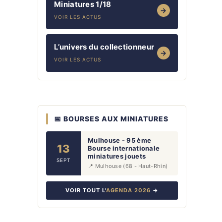
Miniatures 1/18
→
VOIR LES ACTUS
L’univers du collectionneur
→
VOIR LES ACTUS
📅 BOURSES AUX MINIATURES
Mulhouse - 95 ème
13
Bourse internationale
miniatures jouets
SEPT
📍 Mulhouse (68 - Haut-Rhin)
VOIR TOUT L'
AGENDA 2026
→