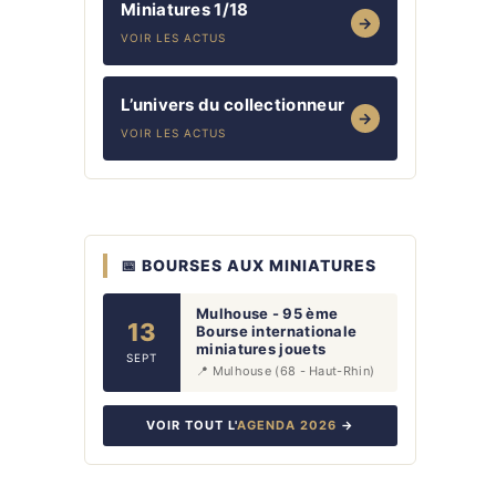
Miniatures 1/18
→
VOIR LES ACTUS
L’univers du collectionneur
→
VOIR LES ACTUS
📅 BOURSES AUX MINIATURES
Mulhouse - 95 ème
13
Bourse internationale
miniatures jouets
SEPT
📍 Mulhouse (68 - Haut-Rhin)
VOIR TOUT L'
AGENDA 2026
→