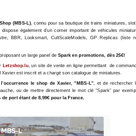
s Shop (MBS-L)
, connu pour sa boutique de trains miniatures, slot
dispose également d'un corner important de véhicules miniatu
tre, BBR, Looksmart, CultScaleModels, GP Replicas (liste 
 proposant un large panel de
Spark en promotions, dès 25€!
ur
Letzshop.lu
, un site de vente en ligne permettant de comman
Xavier est inscrit et a chargé son catalogue de miniatures.
 l’occurrence le shop de Xavier, "MBS-L"
, et de rechercher 
 gauche, ou de mettre directement le mot clé "Spark" par exemp
is de port étant de 8,99€ pour la France.